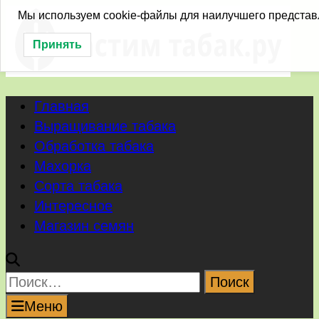
Перейти
Мы используем cookie-файлы для наилучшего представл
к
Принять
содержимому
Главная
Выращивание табака
Обработка табака
Махорка
Сорта табака
Интересное
Магазин семян
Найти:
Меню