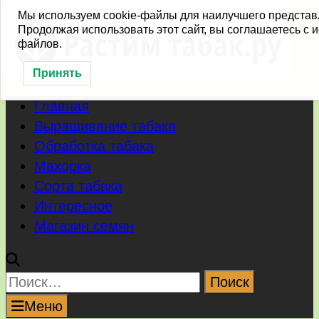
Перейти
Мы используем cookie-файлы для наилучшего представ
Продолжая использовать этот сайт, вы соглашаетесь с 
к
файлов.
содержимому
Принять
Главная
Выращивание табака
Обработка табака
Махорка
Сорта табака
Интересное
Магазин семян
Найти:
Меню