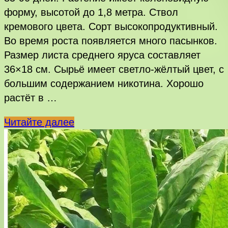
форму, высотой до 1,8 метра. Ствол
кремового цвета. Сорт высокопродуктивный.
Во время роста появляется много пасынков.
Размер листа среднего яруса составляет
36×18 см. Сырьё имеет светло-жёлтый цвет, с
большим содержанием никотина. Хорошо
растёт в …
Bamboo
Читайте далее
Shoot
(Побег
Бамбука)