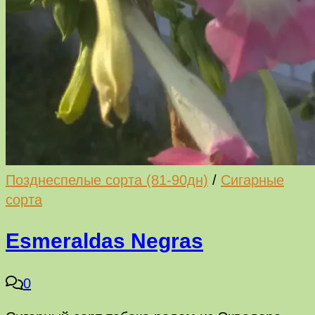
Позднеспелые сорта (81-90дн)
/
Сигарные
сорта
Esmeraldas Negras
0