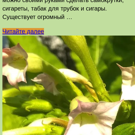
сигареты, табак для трубок и сигары.
Существует огромный …
Табак
Читайте далее
Галицкий
Оригинальный
—
характеристика
и
описание