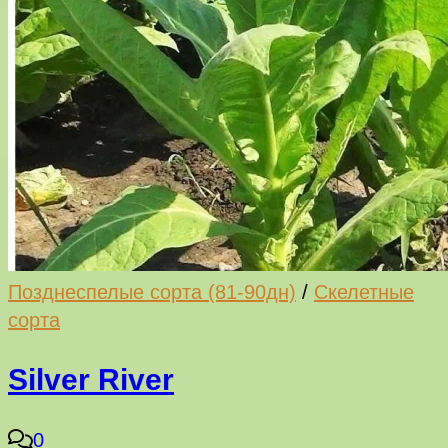
Позднеспелые сорта (81-90дн)
/
Скелетные
сорта
Silver River
0