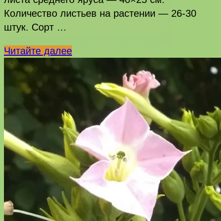
Количество листьев на растении — 26-30
штук. Сорт …
Giron
Читайте далее