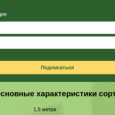
ция
Подписаться
сновные характеристики сор
1,5 метра