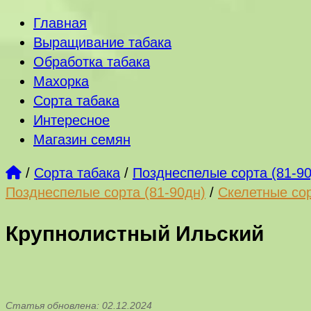
Главная
Выращивание табака
Обработка табака
Махорка
Сорта табака
Интересное
Магазин семян
/
Сорта табака
/
Позднеспелые сорта (81-9
Позднеспелые сорта (81-90дн)
/
Скелетные со
Крупнолистный Ильский
Статья обновлена: 02.12.2024