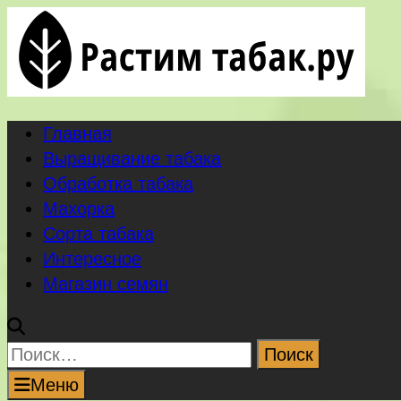
Перейти
к
содержимому
Главная
Выращивание табака
Обработка табака
Махорка
Сорта табака
Интересное
Магазин семян
Найти:
Меню