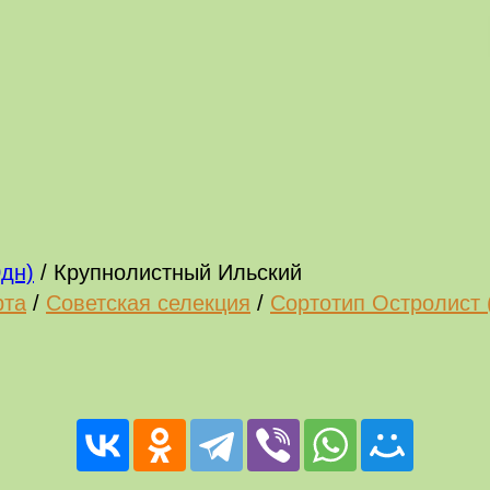
0дн)
/
Крупнолистный Ильский
рта
/
Советская селекция
/
Сортотип Остролист 