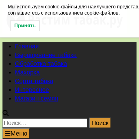
Перейти
Мы используем cookie-файлы для наилучшего представл
соглашаетесь с использованием cookie-файлов.
к
содержимому
Принять
Главная
Выращивание табака
Обработка табака
Махорка
Сорта табака
Интересное
Магазин семян
Найти:
Меню