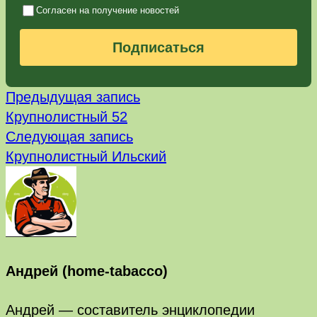
Согласен на получение новостей
Подписаться
Предыдущая
Навигация
Предыдущая запись
запись:
Крупнолистный 52
по
Следующая
Следующая запись
запись:
записям
Крупнолистный Ильский
Андрей (home-tabacco)
Андрей — составитель энциклопедии