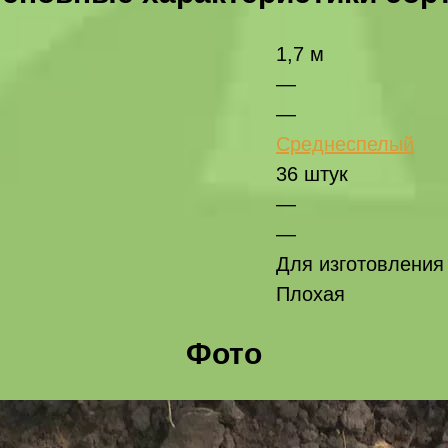
1,7 м
—
—
Среднеспелый
36 штук
—
—
Для изготовления
Плохая
Фото