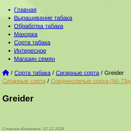
Главная
Выращивание табака
Обработка табака
Махорка
Сорта табака
Интересное
Магазин семян
/
Сорта табака
/
Сигарные сорта
/
Greider
Сигарные сорта
/
Среднеспелые сорта (56-73д
Greider
Статья обновлена: 02.12.2024