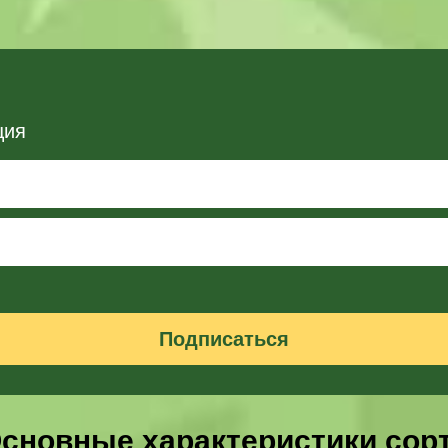
ция
Подписаться
сновные характеристики сор