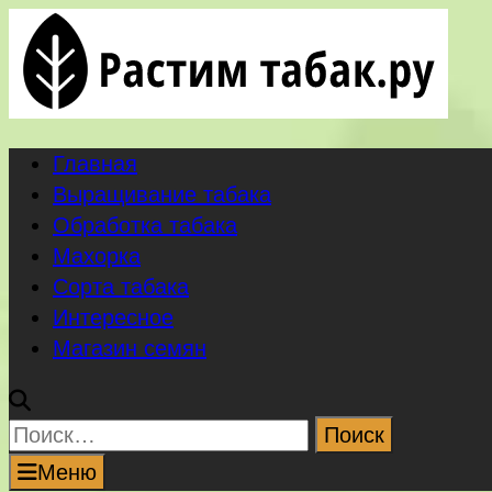
Перейти
к
содержимому
Главная
Выращивание табака
Обработка табака
Махорка
Сорта табака
Интересное
Магазин семян
Найти:
Меню