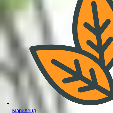
Мэриленд