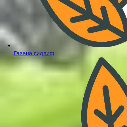
Гавана сидлиф