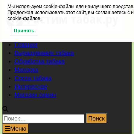
Перейти
Мы используем cookie-файлы для наилучшего представ
Продолжая использовать этот сайт, вы соглашаетесь с
к
cookie-файлов.
содержимому
Принять
Главная
Выращивание табака
Обработка табака
Махорка
Сорта табака
Интересное
Магазин семян
Найти:
Меню