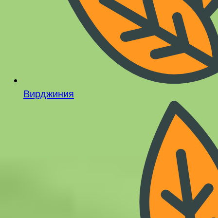
Вирджиния