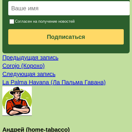
Согласен на получение новостей
Подписаться
Предыдущая
Навигация
Предыдущая запись
запись:
Corojo (Корохо)
по
Следующая
Следующая запись
запись:
записям
La Palma Havana (Ла Пальма Гавана)
Андрей (home-tabacco)