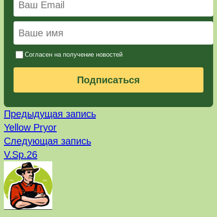
Согласен на получение новостей
Подписаться
Предыдущая
Навигация
Предыдущая запись
запись:
Yellow Pryor
по
Следующая
Следующая запись
запись:
записям
V.Sp.26