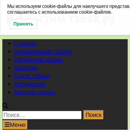
Перейти
Мы используем cookie-файлы для наилучшего представл
соглашаетесь с использованием cookie-файлов.
к
содержимому
Принять
Главная
Выращивание табака
Обработка табака
Махорка
Сорта табака
Интересное
Магазин семян
Найти:
Меню