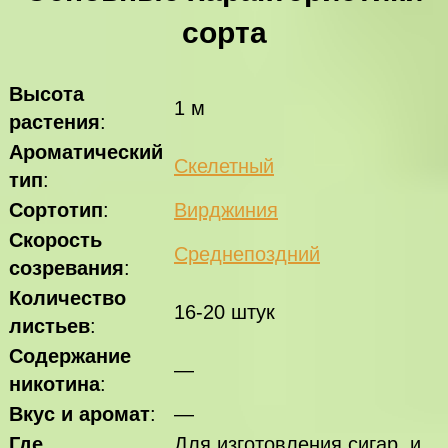
сорта
Высота
1 м
растения
:
Ароматический
Скелетный
тип
:
Сортотип
:
Вирджиния
Скорость
Среднепоздний
созревания
:
Количество
16-20 штук
листьев
:
Содержание
—
никотина
:
Вкус и аромат
:
—
Где
Для изготовления сигар и