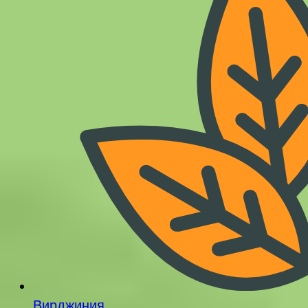
Вирджиния