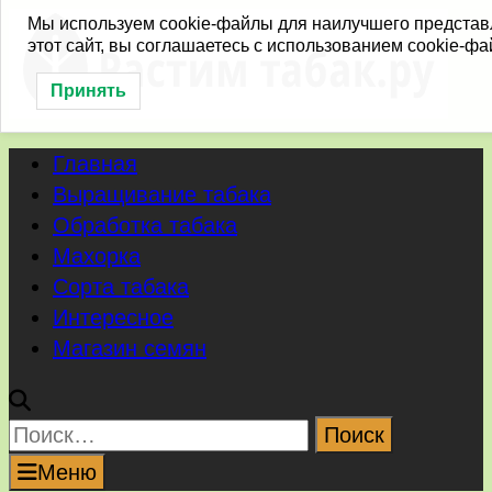
Перейти
Мы используем cookie-файлы для наилучшего представ
этот сайт, вы соглашаетесь с использованием cookie-фа
к
содержимому
Принять
Главная
Выращивание табака
Обработка табака
Махорка
Сорта табака
Интересное
Магазин семян
Найти:
Меню