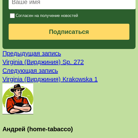
Согласен на получение новостей
Подписаться
Предыдущая
Навигация
Предыдущая запись
запись:
Virginia (Вирджиния) Sp. 272
по
Следующая
Следующая запись
запись:
записям
Virginia (Вирджиния) Krakowska 1
Андрей (home-tabacco)