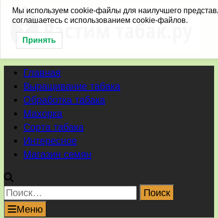
Перейти
Мы используем cookie-файлы для наилучшего представл
соглашаетесь с использованием cookie-файлов.
к
содержимому
Принять
Главная
Выращивание табака
Обработка табака
Махорка
Сорта табака
Интересное
Магазин семян
Найти:
Меню