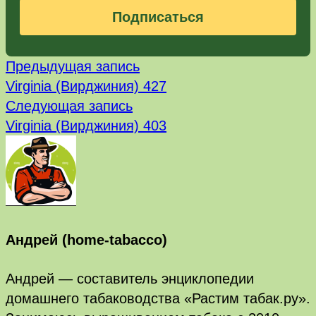
Подписаться
Предыдущая
Навигация
Предыдущая запись
запись:
Virginia (Вирджиния) 427
по
Следующая
Следующая запись
запись:
записям
Virginia (Вирджиния) 403
Андрей (home-tabacco)
Андрей — составитель энциклопедии
домашнего табаководства «Растим табак.ру».