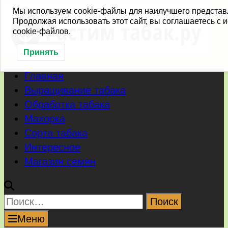
Перейти
Мы используем cookie-файлы для наилучшего представ
Продолжая использовать этот сайт, вы соглашаетесь с
к
cookie-файлов.
содержимому
Принять
Главная
Выращивание табака
Обработка табака
Махорка
Сорта табака
Интересное
Магазин семян
Найти:
Меню