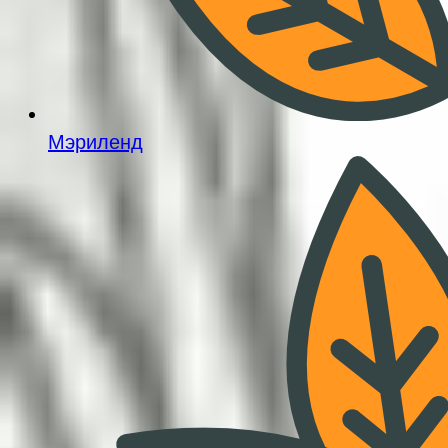
Мэриленд