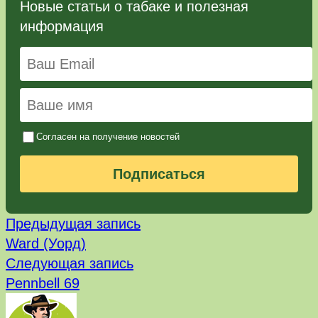
Новые статьи о табаке и полезная
информация
Согласен на получение новостей
Подписаться
Предыдущая
Навигация
Предыдущая запись
запись:
Ward (Уорд)
по
Следующая
Следующая запись
запись:
записям
Pennbell 69