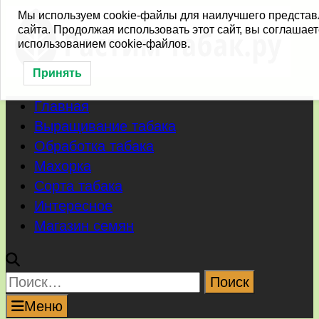
Перейти
Мы используем cookie-файлы для наилучшего предста
сайта. Продолжая использовать этот сайт, вы соглашает
к
использованием cookie-файлов.
содержимому
Принять
Главная
Выращивание табака
Обработка табака
Махорка
Сорта табака
Интересное
Магазин семян
Найти:
Меню