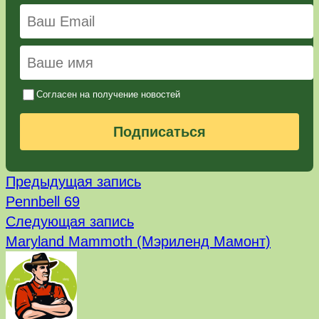
Согласен на получение новостей
Подписаться
Предыдущая
Навигация
Предыдущая запись
запись:
Pennbell 69
по
Следующая
Следующая запись
запись:
записям
Maryland Mammoth (Мэриленд Мамонт)