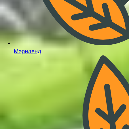
Мэриленд