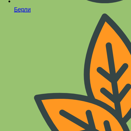
Берли