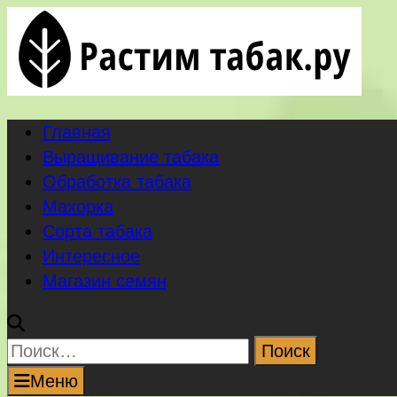
Перейти
к
содержимому
Главная
Выращивание табака
Обработка табака
Махорка
Сорта табака
Интересное
Магазин семян
Найти:
Меню