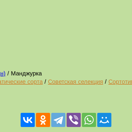
н)
/
Манджурка
тические сорта
/
Советская селекция
/
Сортоти