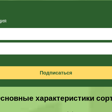
ция
Подписаться
сновные характеристики сор