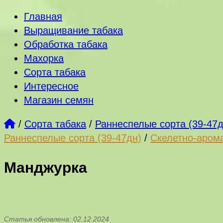
Главная
Выращивание табака
Обработка табака
Махорка
Сорта табака
Интересное
Магазин семян
/
Сорта табака
/
Раннеспелые сорта (39-47д
Раннеспелые сорта (39-47дн)
/
Скелетно-арома
Манджурка
Статья обновлена: 02.12.2024