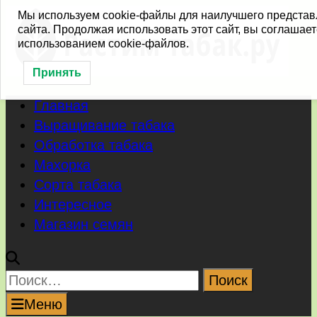
Перейти
Мы используем cookie-файлы для наилучшего предста
сайта. Продолжая использовать этот сайт, вы соглашает
к
использованием cookie-файлов.
содержимому
Принять
Главная
Выращивание табака
Обработка табака
Махорка
Сорта табака
Интересное
Магазин семян
Найти:
Меню