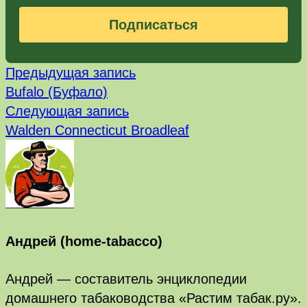
Подписаться
Предыдущая
Навигация
Предыдущая запись
запись:
Bufalo (Буфало)
по
Следующая
Следующая запись
запись:
записям
Walden Connecticut Broadleaf
Андрей (home-tabacco)
Андрей — составитель энциклопедии
домашнего табаководства «Растим табак.ру».