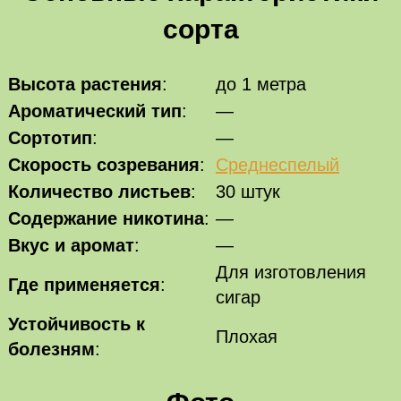
сорта
Высота растения
:
до 1 метра
Ароматический тип
:
—
Сортотип
:
—
Скорость созревания
:
Среднеспелый
Количество листьев
:
30 штук
Содержание никотина
:
—
Вкус и аромат
:
—
Для изготовления
Где применяется
:
сигар
Устойчивость к
Плохая
болезням
: