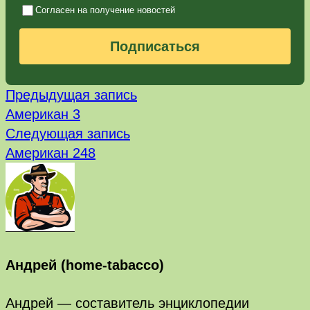
Согласен на получение новостей
Подписаться
Предыдущая
Навигация
Предыдущая запись
запись:
Американ 3
по
Следующая
Следующая запись
запись:
записям
Американ 248
Андрей (home-tabacco)
Андрей — составитель энциклопедии