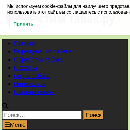
Перейти
Мы используем cookie-файлы для наилучшего представ
использовать этот сайт, вы соглашаетесь с использован
к
содержимому
Принять
Главная
Выращивание табака
Обработка табака
Махорка
Сорта табака
Интересное
Магазин семян
Найти:
Меню